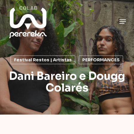
Skip
to
main
Close
Men
content
Menu
Festival Restos | Artistas
PERFORMANCES
Dani Bareiro e Dougg
Colarés