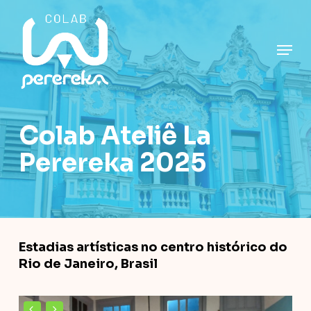
Skip
to
main
Close
Men
content
Menu
Colab Ateliê La
Perereka 2025
Estadias artísticas no centro histórico do
Rio de Janeiro, Brasil