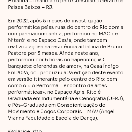
Holanda – financiado pelo Consulado Geral dos
Países Baixos – RJ.
Em 2022, após 5 meses de investigação
performática pelas ruas do centro do Rio com a
companhiacompanhia, performou no MAC de
Niterói e no Espaço Oasis, onde também
realizou ações na residência artística de Bruno
Pastore por 3 meses. Ainda neste ano,
performou por 6 horas no hapenning «O
banquete: oferendas de amor», na Casa Índigo.
Em 2023, co- produziu a 2a edição deste evento
em versão itinerante pelo centro do Rio; bem
como o «1o Performa – encontro de artes
performáticas», no Espaço Apis. Rito é
Graduada em Indumentária e Cenografia (UFRJ),
e Pós-Graduada em Conscientização do
Movimento e Jogos Corporais – MAV (Angel
Vianna Faculdade e Escola de Dança).
@clarice_rito