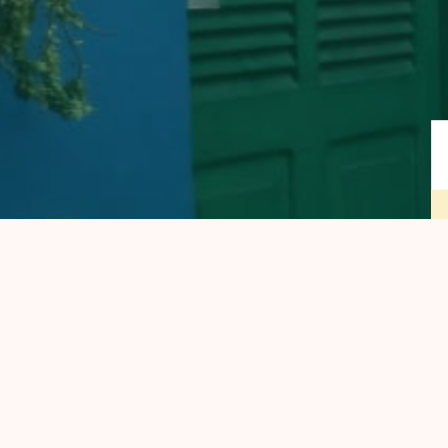
6
de
fe
DEDICA
DEDICAD