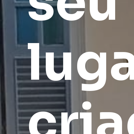
seu
luga
cri