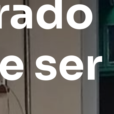
rado
e
ser