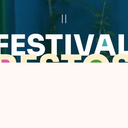
II
vereiro
->
6
de
março
DO
A
TODAS
AS
MÃES
DESENCA
O
A
TODAS
LAS
MADRES
DESEN