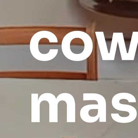
cow
ma