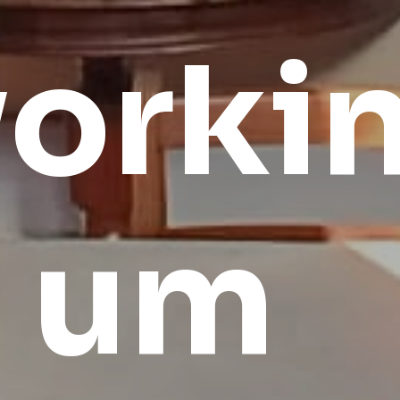
orkin
s
um