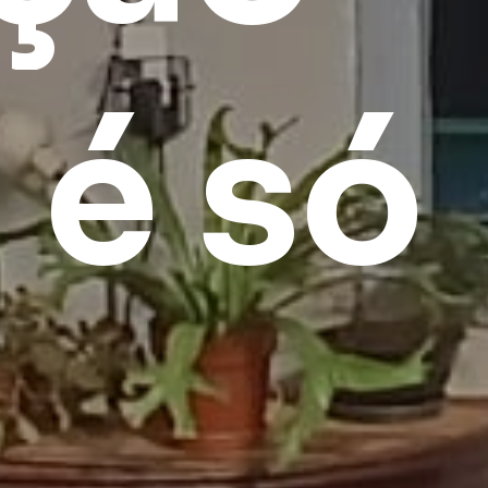
o
é
só