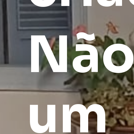
Nã
um