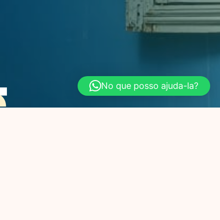
No que posso ajuda-la?
de
2026
RNADAS
/
CARNADAS